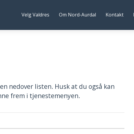
rd-
Følg
Velg Valdres
Om Nord-Aurdal
Kontakt
rdal
oss
ommune
n nedover listen. Husk at du også kan
finne frem i tjenestemenyen.