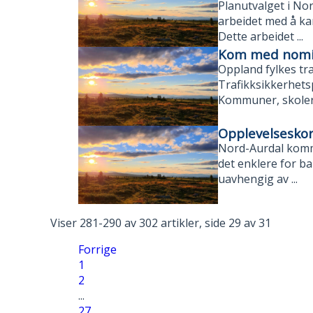
Planutvalget i No
arbeidet med å ka
Dette arbeidet ...
Kom med nomina
Oppland fylkes tra
Trafikksikkerhets
Kommuner, skoler,
Opplevelseskor
Nord-Aurdal kommu
det enklere for bar
uavhengig av ...
Viser
281-290
av
302
artikler,
side
29
av
31
Forrige
1
2
...
27