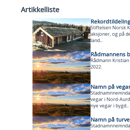
Artikkelliste
Rekordtildeling
Stiftelsen Norsk K
aksjoner, og på de
land...
Rådmannens bu
Rådmann Kristian
2022.
Namn på vegar
Stadnamnnemnda i
vegar i Nord-Aurd
nye vegar i bygd...
Namn på turveg
Stadnamnnemnda i 