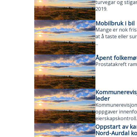
turvegar og stiga
2019.
Mobilbruk i bil
Mange er nok frist
at å taste eller s
...
Åpent folkemø
Prostatakreft ram
Kommunerevisjo
leder
Kommunerevisjon I
oppgaver innenfor
eierskapskontroll.
Oppstart av kar
Nord-Aurdal 