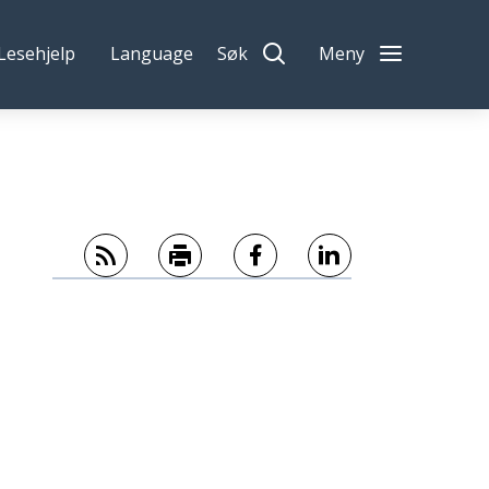
Lesehjelp
Language
Søk
Meny
Abonner på RSS
Skriv ut
Del på Facebook
Del på LinkedIn