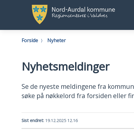
Nord-
No
Aurdal
Au
kommune
k
Du
Forside
Nyheter
er
her:
Nyhetsmeldinger
Se de nyeste meldingene fra kommune
søke på nøkkelord fra forsiden eller 
Sist endret
19.12.2025 12.16