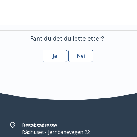
Skriv ut
Del på Facebook
Del på LinkedIn
Fant du det du lette etter?
Ja
Nei
Besøksadresse
Rådhuset - Jernbanevegen 22