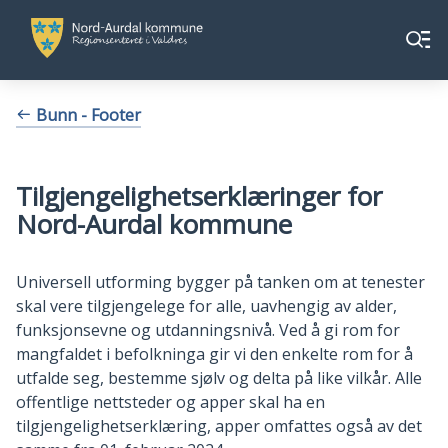
Nord-
Nord-
Meny
Aurdal
Aurdal
kommune
kommune
Du
Bunn - Footer
er
her:
Tilgjengelighetserklæringer for
Nord-Aurdal kommune
Universell utforming bygger på tanken om at tenester
skal vere tilgjengelege for alle, uavhengig av alder,
funksjonsevne og utdanningsnivå. Ved å gi rom for
mangfaldet i befolkninga gir vi den enkelte rom for å
utfalde seg, bestemme sjølv og delta på like vilkår. Alle
offentlige nettsteder og apper skal ha en
tilgjengelighetserklæring, apper omfattes også av det