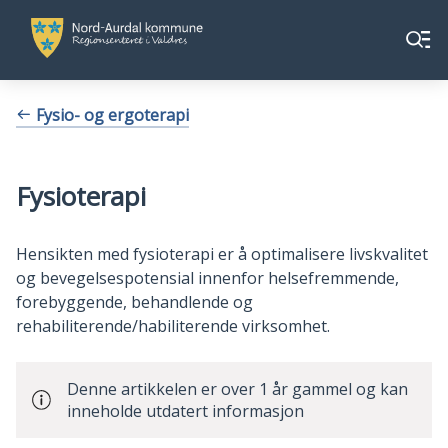
Nord-
Nord-
Meny
Aurdal
Aurdal
kommune
kommune
Du
Fysio- og ergoterapi
er
her:
Fysioterapi
Hensikten med fysioterapi er å optimalisere livskvalitet
og bevegelsespotensial innenfor helsefremmende,
forebyggende, behandlende og
rehabiliterende/habiliterende virksomhet.
Denne artikkelen er over 1 år gammel og kan
inneholde utdatert informasjon