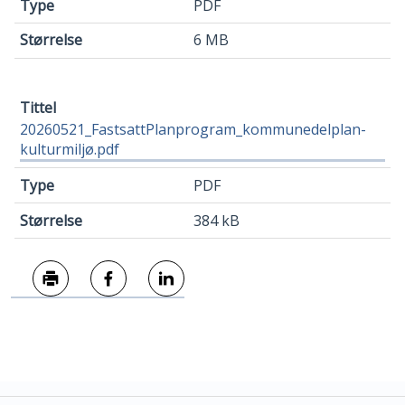
PDF
6 MB
20260521_FastsattPlanprogram_kommunedelplan-
kulturmiljø.pdf
PDF
384 kB
Skriv ut
Del på Facebook
Del på LinkedIn