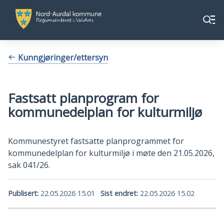
Nord-
Nord-
Meny
Aurdal
Aurdal
kommune
kommune
Du
Kunngjøringer/ettersyn
er
her:
Fastsatt planprogram for
kommunedelplan for kulturmiljø
Kommunestyret fastsatte planprogrammet for
kommunedelplan for kulturmiljø i møte den 21.05.2026,
sak 041/26.
Publisert
22.05.2026 15.01
Sist endret
22.05.2026 15.02