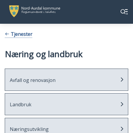
Nord-
Nord-
Meny
Aurdal
Aurdal
kommune
kommune
Du
Tjenester
er
her:
Næring og landbruk
Avfall og renovasjon
Landbruk
Næringsutvikling