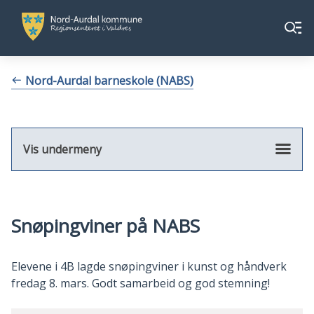
Nord-
Nord-
Meny
Aurdal
Aurdal
kommune
kommune
Du
Nord-Aurdal barneskole (NABS)
er
her:
Vis undermeny
Snøpingviner på NABS
Elevene i 4B lagde snøpingviner i kunst og håndverk
fredag 8. mars. Godt samarbeid og god stemning!