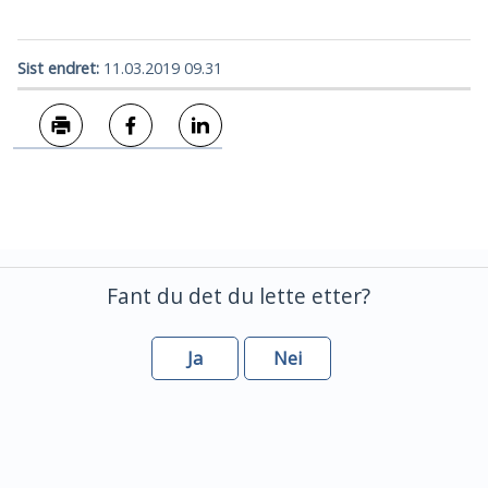
Sist endret
11.03.2019 09.31
Skriv ut
Del på Facebook
Del på LinkedIn
Fant du det du lette etter?
Ja
Nei