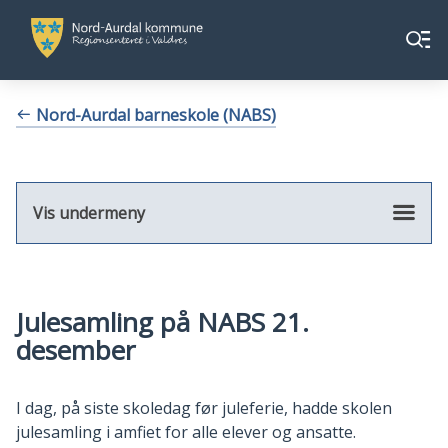
Nord-
Nord-
Meny
Aurdal
Aurdal
kommune
kommune
Du
Nord-Aurdal barneskole (NABS)
er
her:
Vis undermeny
Julesamling på NABS 21.
desember
I dag, på siste skoledag før juleferie, hadde skolen
julesamling i amfiet for alle elever og ansatte.