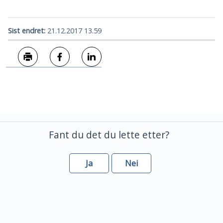
Sist endret
21.12.2017 13.59
Skriv ut
Del på Facebook
Del på LinkedIn
Fant du det du lette etter?
Ja
Nei