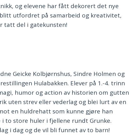
knikk, og elevene har fått dekorert det nye
itt utfordret på samarbeid og kreativitet,
 tatt del i gatekunsten!
Ådne Geicke Kolbjørnshus, Sindre Holmen og
stillingen Hulabakken. Elever på 1.-4. trinn
magi, humor og action av historien om gutten
ik uten strev eller vederlag og blei lurt av en
te mot en huldrehatt som kunne gjøre han
 to store huler i fjellene rundt Grunke.
ag i dag og de vil bli funnet av to barn!