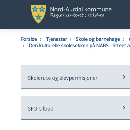
Nord-
No
Aurdal
Au
kommune
k
Du
Forside
Tjenester
Skole og barnehage
er
Den kulturelle skolesekken på NABS - Street 
her:
Skolerute og elevpermisjoner
SFO-tilbud