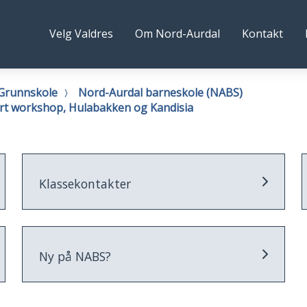
rd-
Følg
Velg Valdres
Om Nord-Aurdal
Kontakt
rdal
oss
ommune
Grunnskole
Nord-Aurdal barneskole (NABS)
art workshop, Hulabakken og Kandisia
Klassekontakter
Ny på NABS?