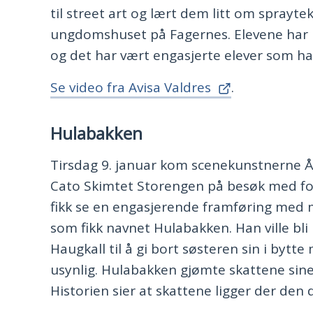
til street art og lært dem litt om sprayte
ungdomshuset på Fagernes. Elevene har bl
og det har vært engasjerte elever som har
Se video fra Avisa Valdres
.
Hulabakken
Tirsdag 9. januar kom scenekunstnerne 
Cato Skimtet Storengen på besøk med fore
fikk se en engasjerende framføring med 
som fikk navnet Hulabakken. Han ville bli r
Haugkall til å gi bort søsteren sin i byt
usynlig. Hulabakken gjømte skattene sine i
Historien sier at skattene ligger der den d