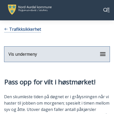
Nord-
Nord-
Meny
Aurdal
Aurdal
kommune
kommune
Du
Trafikksikkerhet
er
her:
Vis undermeny
Pass opp for vilt i høstmørket!
Den skumleste tiden på døgnet er i grålysningen når vi
haster til jobben om morgenen; spesielt i timen mellom
syv og åtte. Utover dagen faller antall påkjørsler