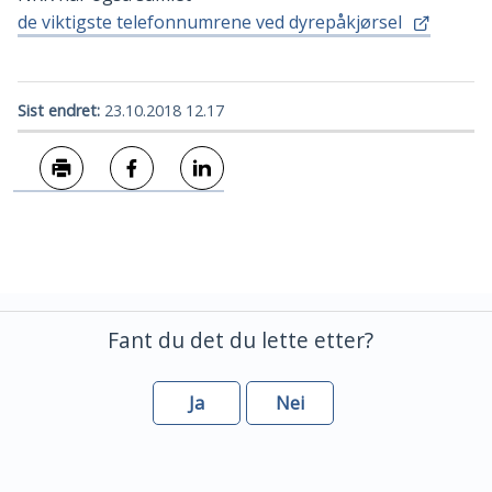
de viktigste telefonnumrene ved dyrepåkjørsel
Sist endret
23.10.2018 12.17
Skriv ut
Del på Facebook
Del på LinkedIn
Fant du det du lette etter?
Ja
Nei