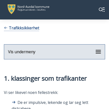
Nord-
Nord-
Meny
Aurdal
Aurdal
kommune
kommune
Du
Trafikksikkerhet
er
her:
Vis undermeny
1. klassinger som trafikanter
Vi ser likevel noen fellestrekk:
De er impulsive, lekende og lar seg lett
distrahere