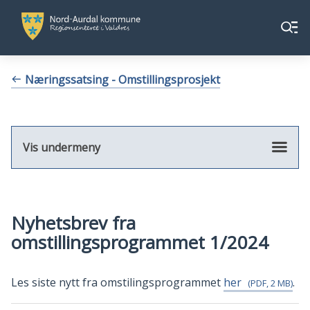
Nord-
Nord-
Meny
Aurdal
Aurdal
kommune
kommune
Du
Næringssatsing - Omstillingsprosjekt
er
her:
Vis undermeny
Nyhetsbrev fra
omstillingsprogrammet 1/2024
Les siste nytt fra omstilingsprogrammet
her
.
(PDF, 2 MB)