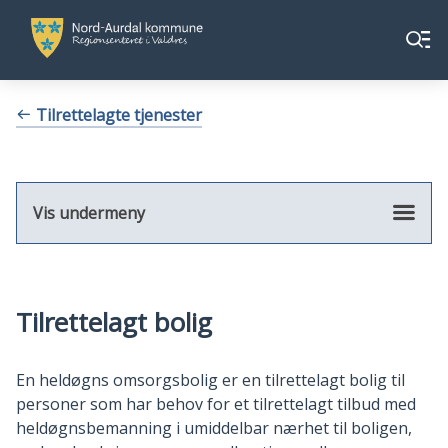
Nord-
Nord-
Meny
Aurdal
Aurdal
kommune
kommune
Du
Tilrettelagte tjenester
er
her:
Vis undermeny
Tilrettelagt bolig
En heldøgns omsorgsbolig er en tilrettelagt bolig til
personer som har behov for et tilrettelagt tilbud med
heldøgnsbemanning i umiddelbar nærhet til boligen,