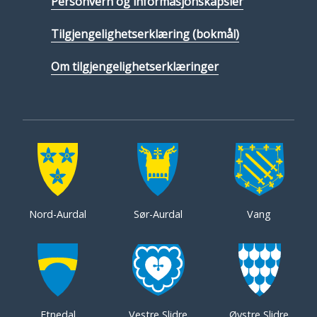
Personvern og informasjonskapsler
Tilgjengelighetserklæring (bokmål)
Om tilgjengelighetserklæringer
Nord-Aurdal
Sør-Aurdal
Vang
Etnedal
Vestre Slidre
Øystre Slidre