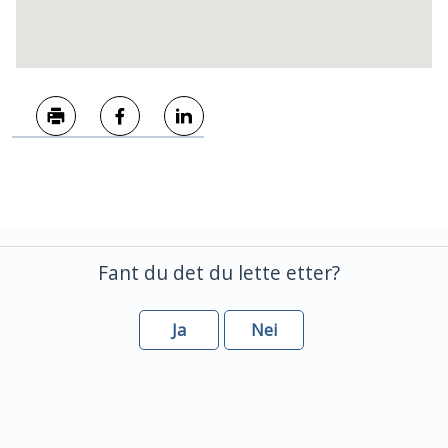
Skriv ut
Del på Facebook
Del på LinkedIn
Fant du det du lette etter?
Ja
Nei