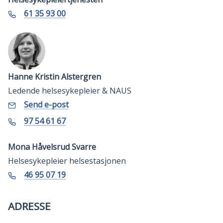
Telefon
61 35 93 00
Hanne Kristin Alstergren
Ledende helsesykepleier & NAUS
E-
til
Send e-post
Hanne
post
Kristin
Telefon
97 54 61 67
Alstergren
Mona Håvelsrud Svarre
Helsesykepleier helsestasjonen
Mobil
46 95 07 19
ADRESSE