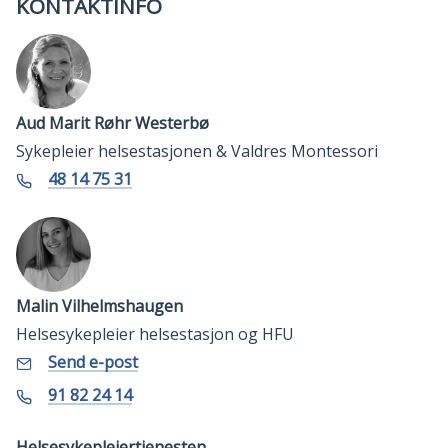
KONTAKTINFO
Aud Marit Røhr Westerbø
Sykepleier helsestasjonen & Valdres Montessori
Telefon
48 14 75 31
Malin Vilhelmshaugen
Helsesykepleier helsestasjon og HFU
E-
til
Send e-post
Malin
post
Vilhelmshaugen
Mobil
91 82 24 14
Helsesykepleiertjenesten