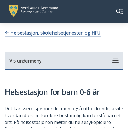
Nord-
Nord-
Meny
Aurdal
Aurdal
kommune
kommune
Du
Helsestasjon, skolehelsetjenesten og HFU
er
her:
Vis undermeny
Helsestasjon for barn 0-6 år
Det kan være spennende, men også utfordrende, å vite
hvordan du som foreldre best mulig kan forstå barnet
ditt. På helsestasjonen møter du helsesykepleiere