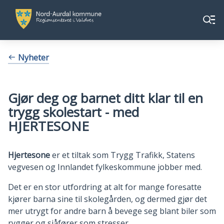
Nord-
Nord-
Meny
Aurdal
Aurdal
kommune
kommune
Du
Nyheter
er
her:
Gjør deg og barnet ditt klar til en
trygg skolestart - med
HJERTESONE
Hjertesone
er et tiltak som Trygg Trafikk, Statens
vegvesen og Innlandet fylkeskommune jobber med.
Det er en stor utfordring at alt for mange foresatte
kjører barna sine til skolegården, og dermed gjør det
mer utrygt for andre barn å bevege seg blant biler som
rygger og sjåfører som stresser.