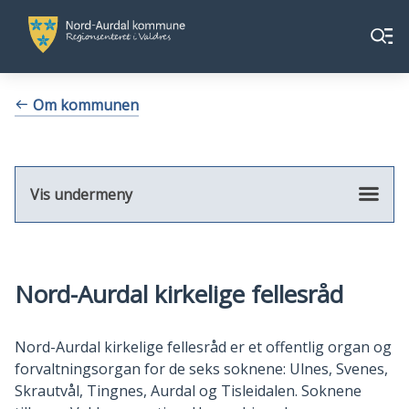
Nord-
Nord-
Meny
Aurdal
Aurdal
kommune
kommune
Du
Om kommunen
er
her:
Vis undermeny
Nord-Aurdal kirkelige fellesråd
Nord-Aurdal kirkelige fellesråd er et offentlig organ og
forvaltningsorgan for de seks soknene: Ulnes, Svenes,
Skrautvål, Tingnes, Aurdal og Tisleidalen. Soknene