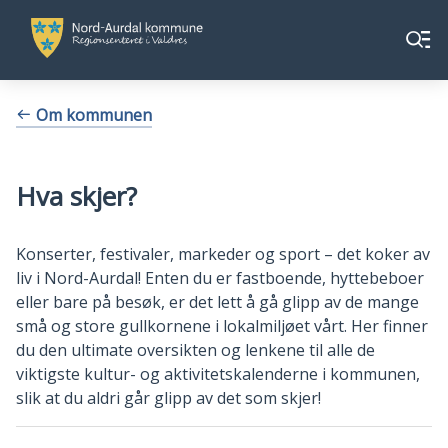
Nord-
Nord-
Meny
Aurdal
Aurdal
kommune
kommune
Du
Om kommunen
er
her:
Hva skjer?
Konserter, festivaler, markeder og sport – det koker av
liv i Nord-Aurdal! Enten du er fastboende, hyttebeboer
eller bare på besøk, er det lett å gå glipp av de mange
små og store gullkornene i lokalmiljøet vårt. Her finner
du den ultimate oversikten og lenkene til alle de
viktigste kultur- og aktivitetskalenderne i kommunen,
slik at du aldri går glipp av det som skjer!