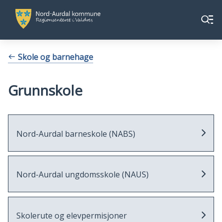
Nord-
Nord-
Meny
Aurdal
Aurdal
kommune
kommune
Du
Skole og barnehage
er
her:
Grunnskole
Nord-Aurdal barneskole (NABS)
Nord-Aurdal ungdomsskole (NAUS)
Skolerute og elevpermisjoner