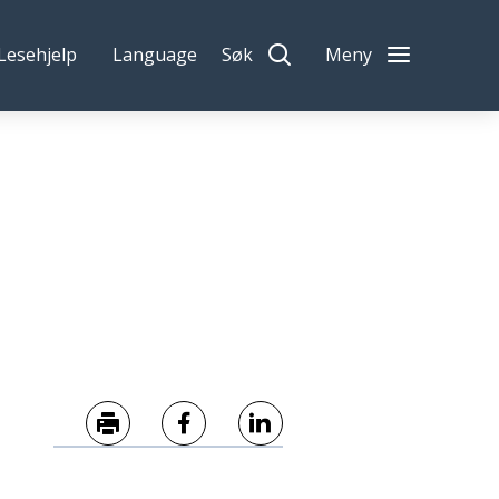
Lesehjelp
Language
Søk
Meny
Skriv ut
Del på Facebook
Del på LinkedIn