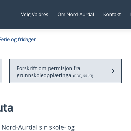
rd-
Følg
Velg Valdres
Om Nord-Aurdal
Kontakt
rdal
oss
ommune
Ferie og fridager
Forskrift om permisjon fra
grunnskoleopplæringa
(PDF, 66 kB)
uta
i Nord-Aurdal sin skole- og