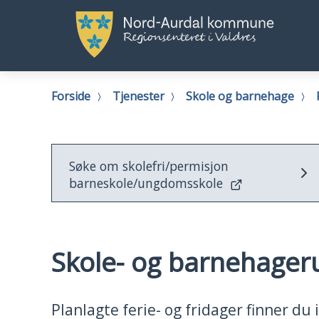
Nord-
No
Aurdal
Au
kommune
k
Du
Forside
Tjenester
Skole og barnehage
er
her:
Søke om skolefri/permisjon
barneskole/ungdomsskole
Skole- og barnehager
Planlagte ferie- og fridager finner du 