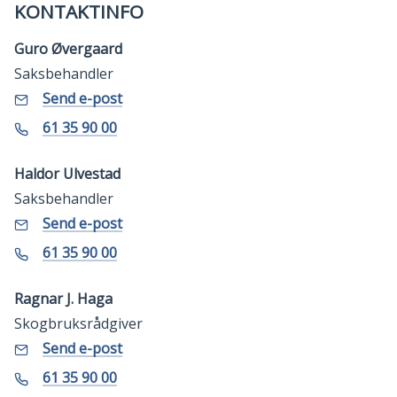
KONTAKTINFO
Guro Øvergaard
Saksbehandler
E-
til
Send e-post
Guro
post
Øvergaard
Telefon
61 35 90 00
Haldor Ulvestad
Saksbehandler
E-
til
Send e-post
Haldor
post
Ulvestad
Telefon
61 35 90 00
Ragnar J. Haga
Skogbruksrådgiver
E-
til
Send e-post
Ragnar
post
J.
Telefon
61 35 90 00
Haga