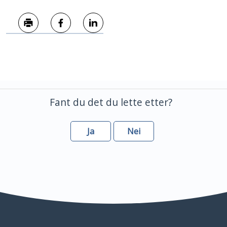
Skriv ut
Del på Facebook
Del på LinkedIn
Fant du det du lette etter?
Ja
Nei