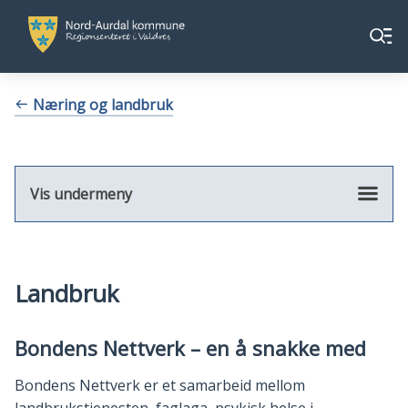
Nord-
Nord-
Meny
Aurdal
Aurdal
kommune
kommune
Du
Næring og landbruk
er
her:
Vis undermeny
Landbruk
Bondens Nettverk – en å snakke med
Bondens Nettverk er et samarbeid mellom