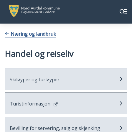
Nord-
Nord-
Meny
Aurdal
Aurdal
kommune
kommune
Du
Næring og landbruk
er
her:
Handel og reiseliv
Skiløyper og turløyper
Turistinformasjon
Bevilling for servering, salg og skjenking