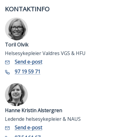
KONTAKTINFO
Toril Olvik
Helsesykepleier Valdres VGS & HFU
E-
til
Send e-post
Toril
post
Olvik
Telefon
97 19 59 71
Hanne Kristin Alstergren
Ledende helsesykepleier & NAUS
E-
til
Send e-post
Hanne
post
Kristin