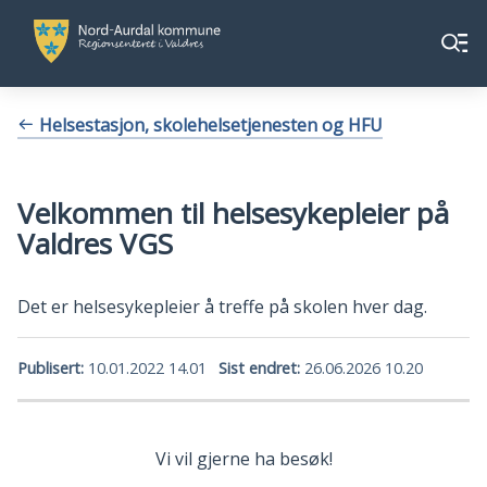
Nord-
Nord-
Meny
Aurdal
Aurdal
kommune
kommune
Du
Helsestasjon, skolehelsetjenesten og HFU
er
her:
Velkommen til helsesykepleier på
Valdres VGS
Det er helsesykepleier å treffe på skolen hver dag.
Publisert
10.01.2022 14.01
Sist endret
26.06.2026 10.20
Vi vil gjerne ha besøk!