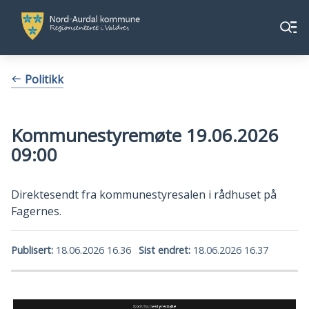
Nord-
Nord-
Meny
Aurdal
Aurdal
kommune
kommune
Du
Politikk
er
her:
Kommunestyremøte 19.06.2026
09:00
Direktesendt fra kommunestyresalen i rådhuset på
Fagernes.
Publisert
18.06.2026 16.36
Sist endret
18.06.2026 16.37