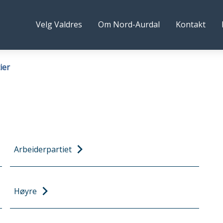
rd-
Følg
Velg Valdres
Om Nord-Aurdal
Kontakt
rdal
oss
ommune
ier
Arbeiderpartiet
Høyre