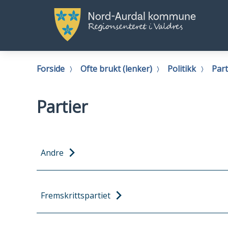
Nord-
No
Aurdal
Au
kommune
k
Du
Forside
Ofte brukt (lenker)
Politikk
Part
er
her:
Partier
Andre
Fremskrittspartiet