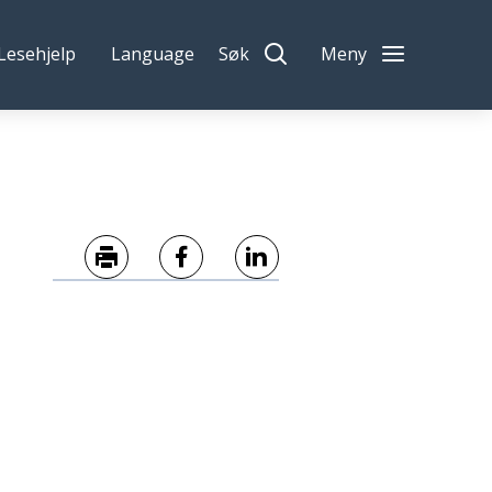
Lesehjelp
Language
Søk
Meny
Skriv ut
Del på Facebook
Del på LinkedIn