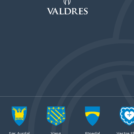
Sør-Aurdal
Vang
Etnedal
Vestre Sl